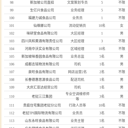
98
新加坡公司直招
文案策划专员
5
不限
99
生亿兴食品公司
业务经理
5
不限
100
福建力诚食品公司
业务员
1
不限
101
仙维娜公司
流动促销员
10名
女
102
味研堂食品有限公司
大区经理
1
男
103
四川凤和黄酒有限责任公司
大区经理
3
不限
104
河南中沃实业有限公司
区域经理
10名
不限
105
新加坡味香园食品有限公司
业务总监
5名
男
106
成都志铭物流有限公司
司机
1名
男
107
泉旺食品有限公司
网店运营2名
2名
不限
108
长春德惠思源食品公司
配送司机
1名
男
109
大庆汇亚达经贸公司
司机
1名
男
专业空调维修师
110
老挝三江集团
3名
男
等
111
贵庭住宅集团老挝分公司
行政人员等
10名
不限
112
老挝TPI国际物流有限公司
业务员
3名
不限
113
山东永旺食品有限公司
业务主管
5名
不限