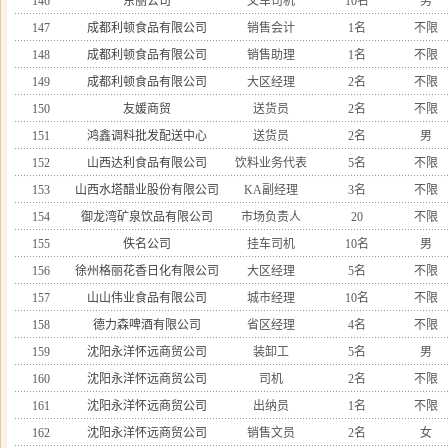
146
东丽公司
叉车司机
10名
男
147
成都利顿食品有限公司
销售会计
1名
不限
148
成都利顿食品有限公司
销售助理
1名
不限
149
成都利顿食品有限公司
大区经理
2名
不限
150
友媛商贸
送货员
2名
不限
151
鸿鑫调料批发配送中心
送货员
2名
男
152
山西达利食品有限公司
饮料业务代表
5名
不限
153
山西水塔醋业股份有限公司
KA副经理
3名
不限
154
御龙湾矿泉饮品有限公司
市场负责人
20
不限
155
佚名公司
挂车司机
10名
男
156
徐州格丽花香日化有限公司
大区经理
5名
不限
157
山山伟业食品有限公司
城市经理
10名
不限
158
德力森啤酒有限公司
省区经理
4名
不限
159
沈阳永洋怀远商贸公司
装卸工
5名
男
160
沈阳永洋怀远商贸公司
司机
2名
不限
161
沈阳永洋怀远商贸公司
出纳员
1名
不限
162
沈阳永洋怀远商贸公司
销售文员
2名
女