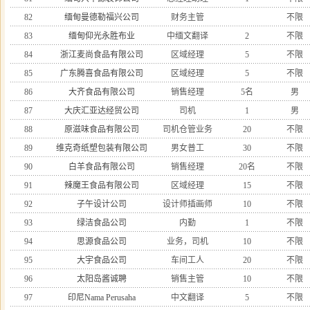
82
缅甸曼德勒福兴公司
财务主管
不限
83
缅甸仰光永胜布业
中缅文翻译
2
不限
84
浙江麦尚食品有限公司
区域经理
5
不限
85
广东腾喜食品有限公司
区域经理
5
不限
86
大齐食品有限公司
销售经理
5名
男
87
大庆汇亚达经贸公司
司机
1
男
88
原滋味食品有限公司
司机仓管业务
20
不限
89
维克奇纸塑包装有限公司
男女普工
30
不限
90
白羊食品有限公司
销售经理
20名
不限
91
辣魔王食品有限公司
区域经理
15
不限
92
子午设计公司
设计师插画师
10
不限
93
绿洁食品公司
内勤
1
不限
94
思源食品公司
业务，司机
10
不限
95
大宇食品公司
车间工人
20
不限
96
太阳岛酱诚聘
销售主管
10
不限
97
印尼Nama Perusaha
中文翻译
5
不限