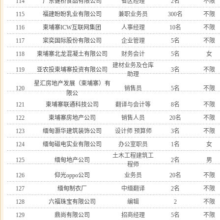
114
广东健桥食品有限公司
省区经理
2名
不限
115
福建盼盼乳业有限公司
兼职业务员
300名
不限
116
柬埔寨ICW互联网集团
人事经理
10名
不限
117
寀奕国际股份有限公司
企业管理
5名
不限
118
柬埔寨北龙混凝土有限公司
财务会计
5名
女
建材业务及仓库
119
亚农投柬埔寨投资有限公司
3名
不限
助理
星汇房地产发展（柬埔寨）有
120
销售员
5名
不限
限公
121
柬埔寨联通科技公司
翻译与会计等
8名
不限
122
柬埔寨房地产公司
销售人员
20名
不限
123
缅甸灏华建筑装饰公司
设计师 预算师
3名
不限
124
缅甸磁电实业有限公司
办公室职员
1名
女
土木工程建筑工
125
缅甸地产公司
2名
男
程师
126
仰光oppo公司
业务员
20名
不限
127
缅甸制衣厂
中缅翻译
2名
不限
128
六福珠宝有限公司
编辑
2
不限
129
鼎尚有限公司
招商经理
5名
不限