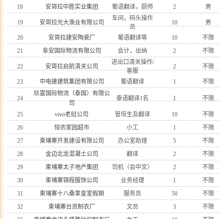
18
安哥拉中胜实业集团
葡语翻译，厨师
2
男
车间，码头操作
19
安哥拉光大渔业有限公司
10
男
员
20
安哥拉建安陶瓷厂
葡语翻译等
10
不限
21
阜安国际物流有限公司
会计，出纳
2
不限
进出口清关操作/
22
安哥拉启航清关公司
2
不限
客服
23
中电建建筑集团有限公司
葡语翻译
1
不限
玖富国际物流（泰国）有限公
24
泰语翻译1名
1
不限
司
25
vivo老挝公司
管培生及翻译
10
不限
26
恒农家园超市
小工
1
不限
27
柬埔寨开发建设有限公司
办公室助理
5
不限
28
金边北龙混凝土公司
翻译
2
不限
29
柬埔寨太子地产集团
司机（会中文）
2
不限
30
柬埔寨锦程服饰公司
业务经理
1
不限
31
柬埔寨十八桑拿皇室假期
服务员
50
不限
32
柬埔寨台资制衣厂
文员
3
不限