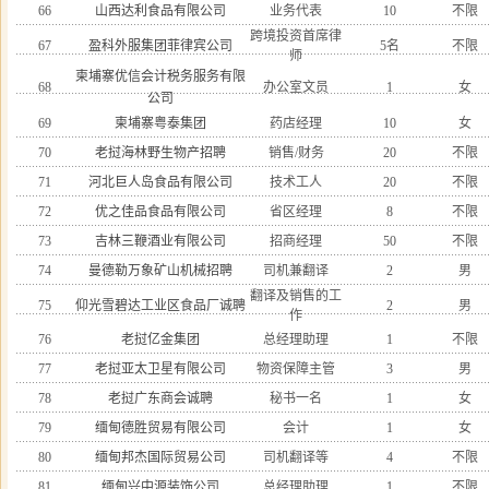
66
山西达利食品有限公司
业务代表
10
不限
跨境投资首席律
67
盈科外服集团菲律宾公司
5名
不限
师
柬埔寨优信会计税务服务有限
68
办公室文员
1
女
公司
69
柬埔寨粤泰集团
药店经理
10
女
70
老挝海林野生物产招聘
销售/财务
20
不限
71
河北巨人岛食品有限公司
技术工人
20
不限
72
优之佳品食品有限公司
省区经理
8
不限
73
吉林三鞭酒业有限公司
招商经理
50
不限
74
曼德勒万象矿山机械招聘
司机兼翻译
2
男
翻译及销售的工
75
仰光雪碧达工业区食品厂诚聘
2
男
作
76
老挝亿金集团
总经理助理
1
不限
77
老挝亚太卫星有限公司
物资保障主管
3
男
78
老挝广东商会诚聘
秘书一名
1
女
79
缅甸德胜贸易有限公司
会计
1
女
80
缅甸邦杰国际贸易公司
司机翻译等
4
不限
81
缅甸兴中源装饰公司
总经理助理
1
不限