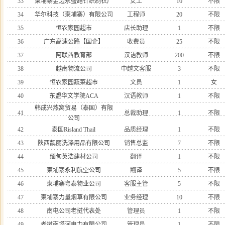
33
柬埔寨金边永盛路针织制衣厂
女工
10
不限
34
华尔科技（柬埔寨）有限公司
工程师
20
不限
35
恒农家园超市
店长助理
1
不限
36
广东高速公路【国企】
收费员
25
不限
37
阿联酋教育部
汉语教师
200
不限
38
越南物流公司
中越文客服
3
不限
39
恒农家园蔬菜超市
文员
1
女
40
东盟华文学院ACA
汉语教师
1
不限
韩成兴燕窝贸易（泰国）有限
41
总裁助理
1
不限
公司
42
泰国Risland Thail
品质经理
1
不限
43
陕西靓丽洗涤用品有限公司
销售总监
7
不限
44
缅甸英浩建材公司
翻译
1
不限
45
柬埔寨永利航空公司
翻译
5
不限
46
柬埔寨粤泰物业公司
客服主管
5
不限
47
柬埔寨力量烟草有限公司
业务经理
10
不限
48
南电公司老挝代表处
管理员
1
不限
49
老挝南塔河电力有限公司
管理员
1
不限