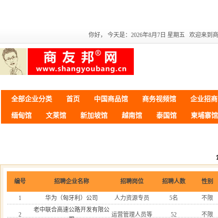
商友
你好，
今天是：2026年8月7日 星期五 欢迎来
全部企业分类
首页
中国商品馆
商务视频馆
企业招商
缅甸馆
文莱馆
新加坡馆
越南馆
泰国馆
柬埔寨馆
编号
招聘企业名称
招聘岗位
招聘人数
性别
1
华为（匈牙利）公司
人力资源专员
5名
不限
老中联合高速公路开发有限公
2
运营管理人员等
52
不限