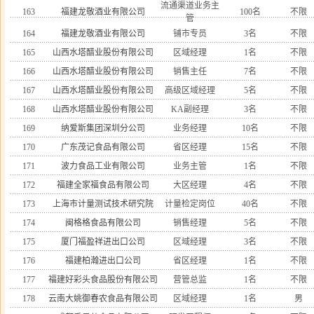
流通渠道业务主
163
福建龙敬酒业有限公司
100名
不限
管
164
福建龙敬酒业有限公司
铺市专员
3名
不限
165
山西水塔醋业股份有限公司
区域经理
1名
不限
166
山西水塔醋业股份有限公司
销售主任
7名
不限
167
山西水塔醋业股份有限公司
高级区域经理
5名
不限
168
山西水塔醋业股份有限公司
KA副经理
3名
不限
169
纳爱斯集团深圳分公司
业务经理
10名
不限
170
广东茂记食品有限公司
省区经理
15名
不限
171
波力食品工业有限公司
业务主管
1名
不限
172
福建全家福食品有限公司
大区经理
4名
不限
173
上海市计量测试技术研究院
计量检定岗位
40名
不限
174
闽格格食品有限公司
销售经理
5名
不限
175
厦门福盈祥进出口公司
区域经理
3名
不限
176
福建柏瀚进出口公司
省区经理
1名
不限
177
福建好彩头食品股份有限公司
营管总监
1名
不限
178
云南大姚御春农食品有限公司
区域经理
1名
男