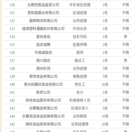
130
云图控股益盐堂公司
华东省区经理
2名
不限
131
宽和居醋业有限公司
区域经理
2名
不限
132
晨辉物流有限公司
业务经理
1名
不限
133
煌祺塑料薄膜彩印有限公司
外贸业务
1名
不限
134
爱尚食品
挂车司机
1名
男
135
饭店诚聘
扯面师傅
2名
不限
136
华南城饭店
厨师
1名
不限
137
铜川饭店
面点工
1名
男
138
德州扒鸡
业务经理
5名
不限
139
君珲食品有限公司
销售经理
5名
不限
140
青州尚膳坊食品有限公司
男女工
20名
不限
141
新桥公司
会计
1名
不限
142
和悦食品股份有限公司
机电维修人员
2名
不限
143
台椰集团有限公司
区域负责人
5名
不限
144
长春双成食品经销有限公司
业务精英
10名
不限
145
旗旺食品商贸有限公司
业务经理等
20名
不限