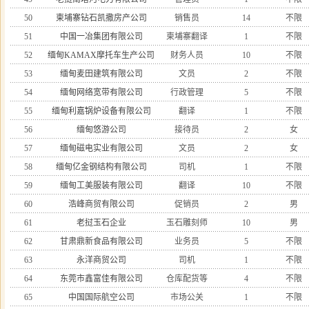
50
柬埔寨钻石凯撒房产公司
销售员
14
不限
51
中国一冶集团有限公司
柬埔寨翻译
1
不限
52
缅甸KAMAX摩托车生产公司
财务人员
10
不限
53
缅甸麦田建筑有限公司
文员
2
不限
54
缅甸网络宽带有限公司
行政管理
5
不限
55
缅甸利嘉锅炉设备有限公司
翻译
1
不限
56
缅甸悠游公司
接待员
2
女
57
缅甸磁电实业有限公司
文员
2
女
58
缅甸亿金钢结构有限公司
司机
1
不限
59
缅甸工美服装有限公司
翻译
10
不限
60
浩峰商贸有限公司
促销员
2
男
61
老挝玉石企业
玉石雕刻师
10
男
62
甘肃鼎新食品有限公司
业务员
5
不限
63
永洋商贸公司
司机
1
不限
64
东莞市鑫富佳有限公司
仓库配货等
4
不限
65
中国国际航空公司
市场公关
1
不限