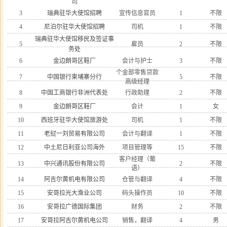
司
3
瑞典驻华大使馆招聘
宣传信息官员
1
不限
4
尼泊尔驻华大使馆招聘
司机
1
不限
瑞典驻华大使馆移民及签证事
5
雇员
2
不限
务处
6
金边朗哥区鞋厂
会计与护士
3
不限
个金部零售贷款
7
中国银行柬埔寨分行
5
不限
高级经理
8
中国工商银行非洲代表处
行政助理
2
不限
9
金边朗哥区鞋厂
会计
1
女
10
西班牙驻华大使馆旅游处
司机
1
不限
11
老挝一刘贸易有限公司
会计与翻译
1
不限
12
中土尼日利亚公司海外
项目管理等
15
不限
客户经理（葡
13
中兴通讯股份有限公司
2
不限
语）
14
阿吉尔黄机电有限公司
仓管与翻译
4
不限
15
安哥拉光大渔业公司
码头操作员
10
不限
16
安哥拉广德国际集团
财务
2
不限
17
安哥拉阿吉尔黄机电公司
销售，翻译
4
男