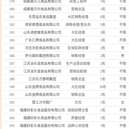
179
成都香贝儿食品有限公司
研发工程师
1名
不限
180
成都香贝尔食品有限公司
营销总监
1名
不限
181
东莞溢东食品集团
大区销售经理
6名
不限
182
西安炳潭食品有限公司
销售经理/营业员
5名
不限
183
山东调皮猴食品有限公司
大区经理
3名
不限
184
广东汇牌食品有限公司
大区经理
3名
不限
185
河北天凯食品有限公司
区域招商经理
2名
男
186
养元国际集团有限公司
销售经理
2名
男
187
江苏派乐滋食品有限公司
生产运营总助理
2名
不限
188
江苏派乐滋食品有限公司
营销总助理
2名
不限
189
江苏东方黎明集团
销售总监
1名
不限
190
山东金牌食品有限公司
大区经理
30名
不限
191
山东金牌食品有限公司
销售总监
2名
不限
192
晋江力华鞋厂
文员
1名
女
193
福建好彩头食品股份有限公司
高级招聘主管
1名
不限
194
福建好彩头食品有限公司
质量经理
1名
不限
195
福建好彩头食品股份有限公司
品牌公关经理
1名
不限